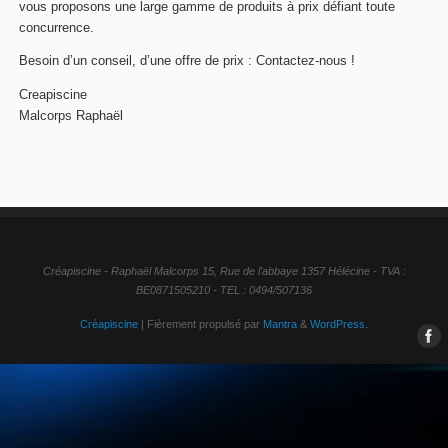
vous proposons une large gamme de produits à prix défiant toute
concurrence.
Besoin d’un conseil, d’une offre de prix : Contactez-nous !
Creapiscine
Malcorps Raphaël
Créapiscine - Raphaël Malcorps 15, Rue de l'abbaye 1357 Hélécine - TVA :
BE0871505210 - TEL : 0494/507136
Créapiscine
| Fièrement propulsé par
Mantra
&
WordPress.